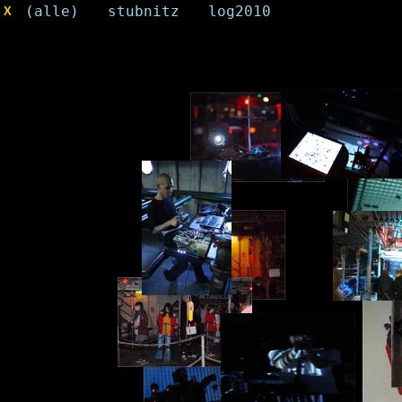
(alle)
/
stubnitz
/
log2010
X