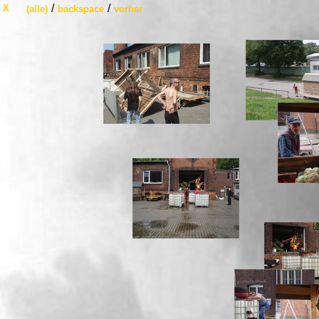
/
/
X
(alle)
backspace
vorher