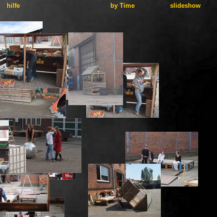
hilfe
by Time
slideshow